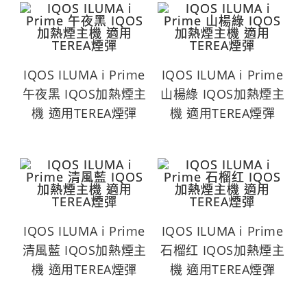
IQOS ILUMA i Prime
IQOS ILUMA i Prime
午夜黑 IQOS加熱煙主
山楊綠 IQOS加熱煙主
機 適用TEREA煙彈
機 適用TEREA煙彈
IQOS ILUMA i Prime
IQOS ILUMA i Prime
清風藍 IQOS加熱煙主
石榴红 IQOS加熱煙主
機 適用TEREA煙彈
機 適用TEREA煙彈