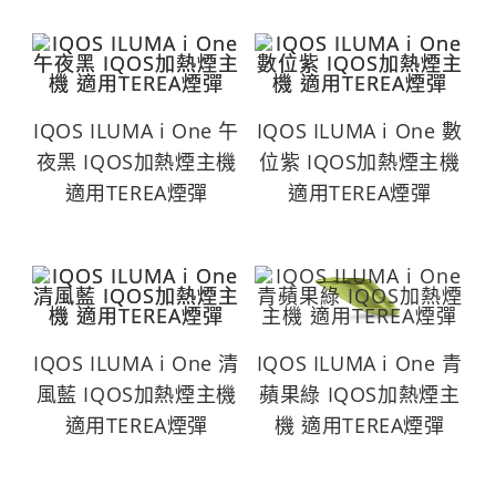
IQOS ILUMA i One 午
IQOS ILUMA i One 數
夜黑 IQOS加熱煙主機
位紫 IQOS加熱煙主機
適用TEREA煙彈
適用TEREA煙彈
IQOS ILUMA i One 清
IQOS ILUMA i One 青
風藍 IQOS加熱煙主機
蘋果綠 IQOS加熱煙主
適用TEREA煙彈
機 適用TEREA煙彈